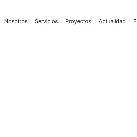
Nosotros
Servicios
Proyectos
Actualidad
E
Spain
Part of Havas Health & You